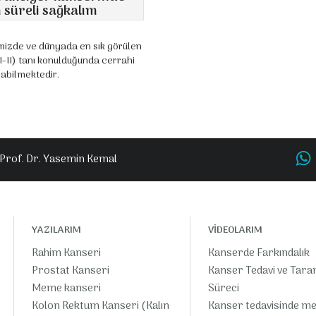
 süreli sağkalım
emizde ve dünyada en sık görülen
-II) tanı konulduğunda cerrahi
nabilmektedir.
Prof. Dr. Yasemin Kemal
YAZILARIM
VİDEOLARIM
Rahim Kanseri
Kanserde Farkındalık
Prostat Kanseri
Kanser Tedavi ve Tar
Meme kanseri
Süreci
Kolon Rektum Kanseri (Kalın
Kanser tedavisinde m