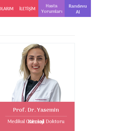
Hasta
Randevu
OLARIM
İLETİŞİM
Yorumları
Al
Prof. Dr. Yasemin
Kemal
Medikal Onkoloji Doktoru