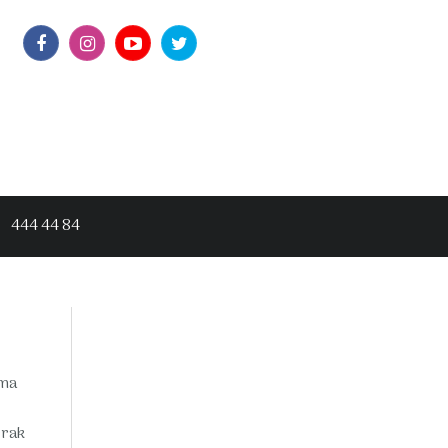
444 44 84
ama
erak