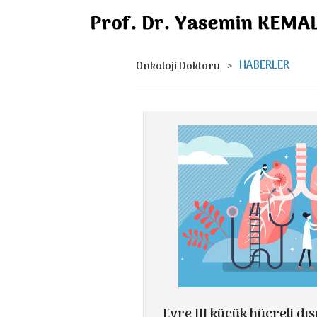
HABERLER
Onkoloji Doktoru
Evre III küçük hücreli dı