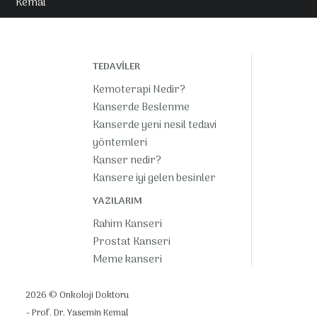
Kemal
TEDAVİLER
Kemoterapi Nedir?
Kanserde Beslenme
Kanserde yeni nesil tedavi
yöntemleri
Kanser nedir?
Kansere iyi gelen besinler
YAZILARIM
Rahim Kanseri
Prostat Kanseri
Meme kanseri
Kolon Rektum Kanseri (Kalın
barsak kanseri)
2026 © Onkoloji Doktoru
Obezite cerrahisi kanser
- Prof. Dr. Yasemin Kemal